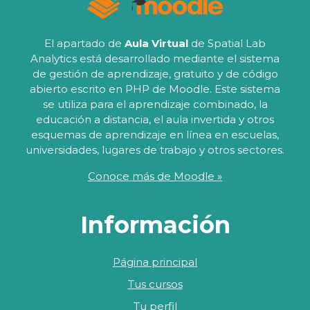
Kriging. A lo largo
haber tomado los
del curso se
niveles anteriores, o
El apartado de
Aula Virtual
de Spatial Lab
desarrollarán
dominar los
Analytics está desarrollado mediante el sistema
competencias clave
contenidos de los
de gestión de aprendizaje, gratuito y de código
para analizar la
niveles anteriores.
abierto escrito en PHP de Moodle. Este sistema
estructura espacial
se utiliza para el aprendizaje combinado, la
de los datos,
educación a distancia, el aula invertida y otros
estimar datos
esquemas de aprendizaje en línea en escuelas,
mediante
universidades, lugares de trabajo y otros sectores.
interpolaciones y
Conoce más de Moodle »
visualizar datos
espaciales
Información
mediante
herramientas de
QGIS y paquetes
Página principal
especializados de
Tus cursos
R. Estos
conocimientos
Tu perfil