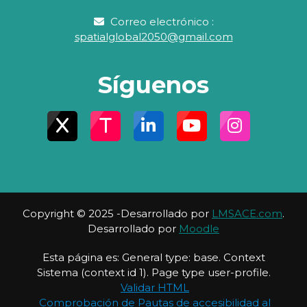
Correo electrónico :
spatialglobal2050@gmail.com
Síguenos
Copyright © 2025 -Desarrollado por
LMSACE.com
.
Desarrollado por
Moodle
Esta página es: General type: base. Context
Sistema (context id 1). Page type user-profile.
Validar HTML
Comprobación de Pautas de accesibilidad al