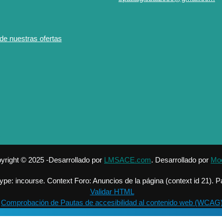
e nuestras ofertas
yright © 2025 -Desarrollado por
LMSACE.com
. Desarrollado por
Mo
ype: incourse. Context Foro: Anuncios de la página (context id 21).
Validar HTML
Comprobación de Pautas de accesibilidad al contenido web (WCAG