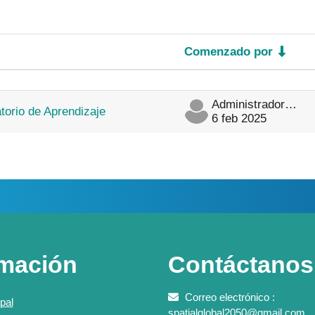
Comenzado por
ones
Administrador Spatial Lab Analytics
torio de Aprendizaje
6 feb 2025
rmación
Contáctanos
Correo electrónico :
pal
spatialglobal2050@gmail.com