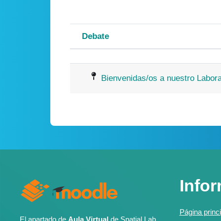
Debate
Estado
Mostrando 1 de 1 discusi
Bienvenidas/os a nuestro Labora
Info
Página princi
El apartado de
Aula Virtual
de Spatial Lab