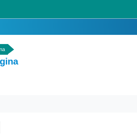
ina
gina
scar en los foros