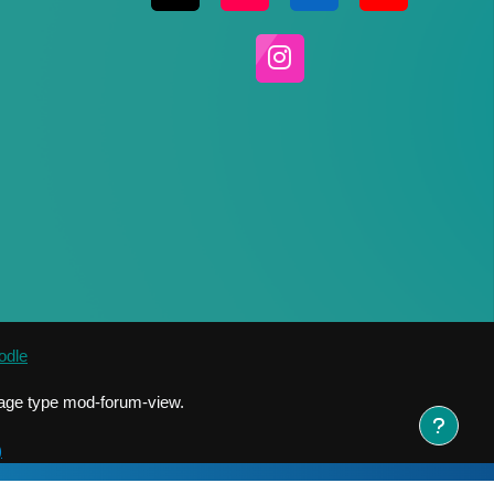
odle
 Page type mod-forum-view.
)